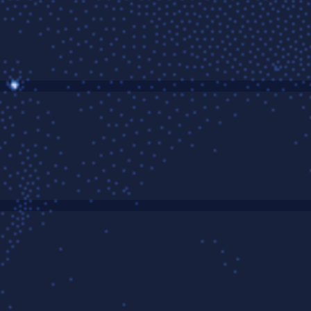
国际米兰在近期的转会市场上掀起了一阵波澜，
大·斯坦科维奇，并与其签约至2031年，这一举
的发展奠定了坚实的基础。作为一名经验丰富且
增强国际米兰在中场的控制力和创造力。在接下
一重磅签约所带来的影响，包括斯坦科维奇本人