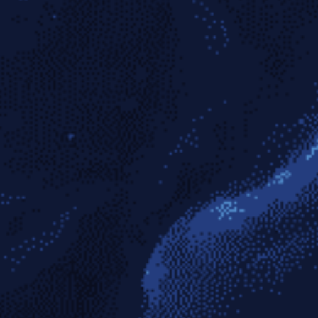
随著亚历山大·斯坦科维奇重新加入国际米兰，他
的是精神面貌和团队氛围方面的重要变化。作为
辛，这种经历会感染身边每一个人。
与此同时，斯坦科维奇是一位极具亲和力的人物
良好的关系。这对于构建一个团结合作、互相支
个目标而努力时，无疑会提升整个团队士气。
此外，在面对困难时，他能够发挥出领袖作用，
极向上的态度。这种正能量对于任何一支争冠球
响将在赛季中不断显现出来。
4、未来展望与期待
随着合同签署至2031年，亚历山大·斯坦科维奇
关系。这意味着双方都有足够的时间来磨合配合